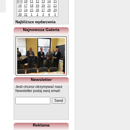
9
10
11
12
13
14
15
16
17
18
19
20
21
22
23
24
25
26
27
28
29
30
31
1
2
3
4
5
Najbliższe wydarzenia
Najnowsza Galeria
Newsletter
Jesli chcesz otrzymywać nasz
Newsletter podaj swoj email:
Reklama