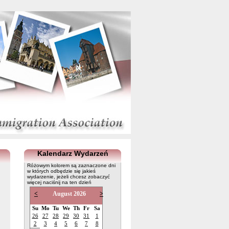
Kalendarz Wydarzeń
Różowym kolorem są zaznaczone dni
w których odbędzie się jakieś
wydarzenie, jeżeli chcesz zobaczyć
więcej naciśnij na ten dzień
<
August 2026
>
Su
Mo
Tu
We
Th
Fr
Sa
26
27
28
29
30
31
1
2
3
4
5
6
7
8