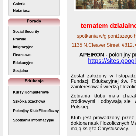
Galeria
Notariusz
Porady
tematem działaln
Social Security
spotkania w/g poniższego 
Prawne
1135 N.Cleaver Street, #312,
Imigracyjne
APEIRON
- polonijny p
Finansowe
https://sites.goog
Edukacyjne
Socjalne
Został założony w listopad
Edukacja
Fundacji Edukacyjnej św. Fr
zainteresowań wiedzą filozofi
Kursy Komputerowe
Zebrania klubu maja charak
źródłowymi i odbywają się w
Szkółka Szachowa
Polskiej.
Polonijny Klub Filozoficzny
Klub jest prowadzony przez
Spotkania Informacyjne
doktora nauk filozoficznych 
mają księża Chrystusowcy.